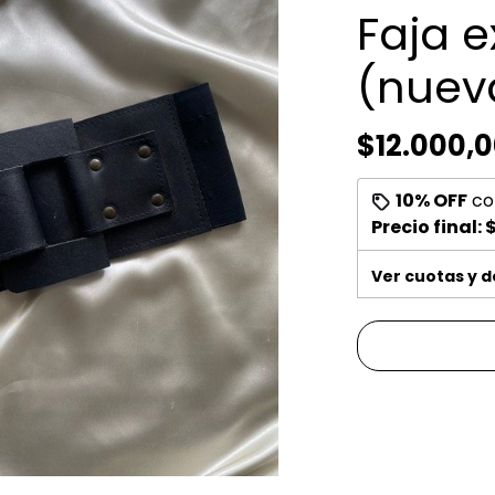
Faja 
(nuev
$12.000,
10% OFF
co
Precio final:
$
Ver cuotas y 