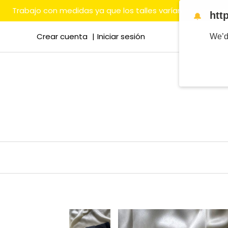
Trabajo con medidas ya que los talles varían mucho en
htt
🔔
Crear cuenta
Iniciar sesión
We’d