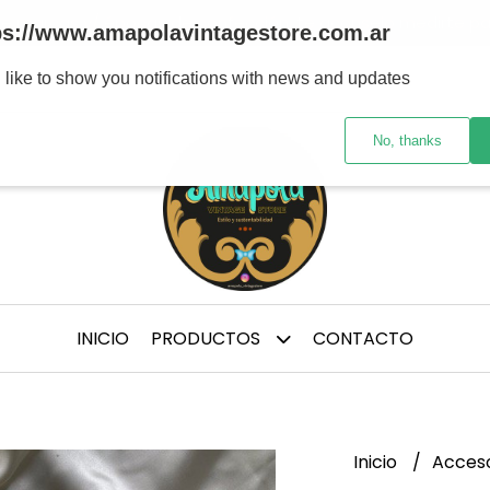
tre marcas y/ épocas de confección, te aconsejo medirte p
ps://www.amapolavintagestore.com.ar
 like to show you notifications with news and updates
No, thanks
INICIO
PRODUCTOS
CONTACTO
Inicio
Acces