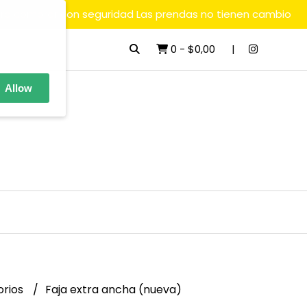
ara comprar con seguridad Las prendas no tienen cambio
0
-
$0,00
Allow
orios
Faja extra ancha (nueva)