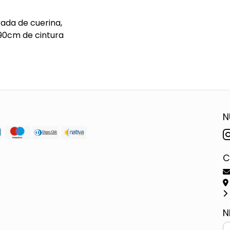
rada de cuerina,
90cm de cintura
N
C
N