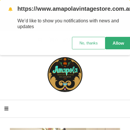
Trabajo con medidas ya que los talles varían mucho
https://www.amapolavintagestore.com.a
🔔
entre marcas y/ épocas de confección, te aconsejo
medirte para comprar con seguridad Las prendas no
We’d like to show you notifications with news and
tienen cambio
updates
0
-
$0,00
Allow
No, thanks