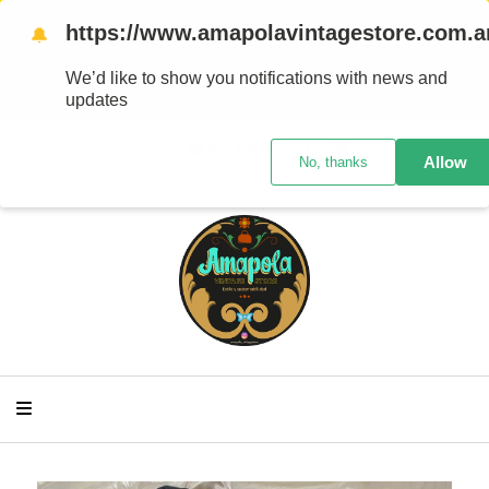
Trabajo con medidas ya que los talles varían mucho
https://www.amapolavintagestore.com.a
🔔
entre marcas y/ épocas de confección, te aconsejo
medirte para comprar con seguridad Las prendas no
We’d like to show you notifications with news and
tienen cambio
updates
0
-
$0,00
Allow
No, thanks