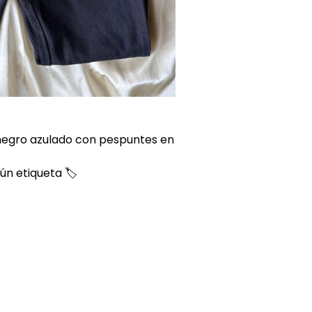
 negro azulado con pespuntes en
gún etiqueta 🏷️