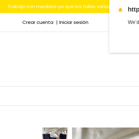
Trabajo con medidas ya que los talles varían mucho en
htt
🔔
Crear cuenta
Iniciar sesión
We’d