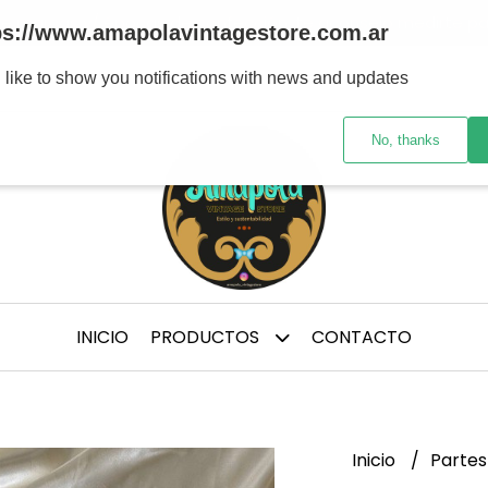
tre marcas y/ épocas de confección, te aconsejo medirte p
ps://www.amapolavintagestore.com.ar
 like to show you notifications with news and updates
No, thanks
INICIO
PRODUCTOS
CONTACTO
Inicio
Partes