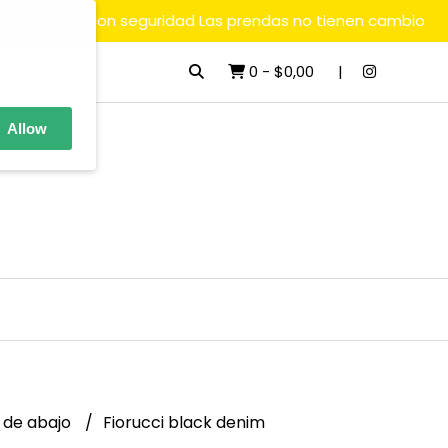
ara comprar con seguridad Las prendas no tienen cambio
0
-
$0,00
Allow
 de abajo
Fiorucci black denim