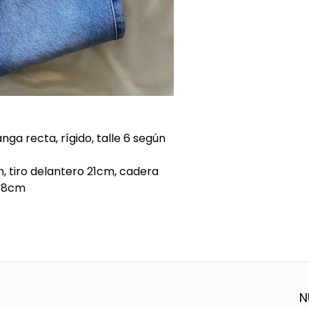
ga recta, rígido, talle 6 según
, tiro delantero 21cm, cadera
 98cm
N