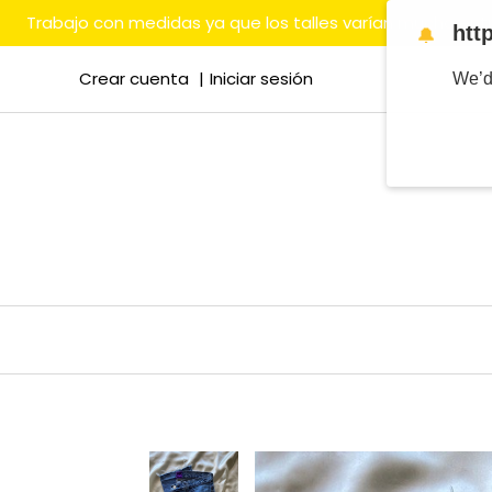
Trabajo con medidas ya que los talles varían mucho en
htt
🔔
Crear cuenta
Iniciar sesión
We’d