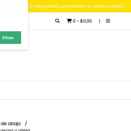
ara comprar con seguridad Las prendas no tienen cambio
0
-
$0,00
Allow
 de abajo
Cuerpo y alma