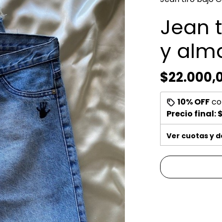
Jean t
y alm
$22.000,
10% OFF
co
Precio final:
$
Ver cuotas y 