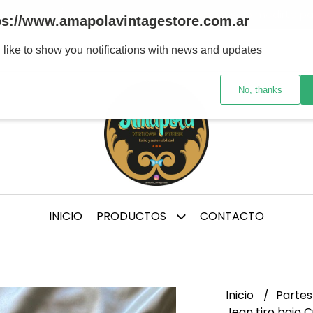
tre marcas y/ épocas de confección, te aconsejo medirte p
ps://www.amapolavintagestore.com.ar
 like to show you notifications with news and updates
No, thanks
INICIO
PRODUCTOS
CONTACTO
Inicio
Partes
Jean tiro bajo 