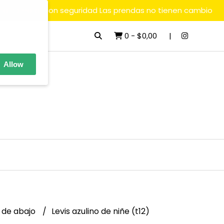
ara comprar con seguridad Las prendas no tienen cambio
0
-
$0,00
Allow
 de abajo
Levis azulino de niñe (t12)