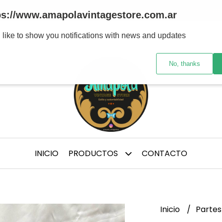
tre marcas y/ épocas de confección, te aconsejo medirte p
ps://www.amapolavintagestore.com.ar
 like to show you notifications with news and updates
No, thanks
INICIO
PRODUCTOS
CONTACTO
Inicio
Partes