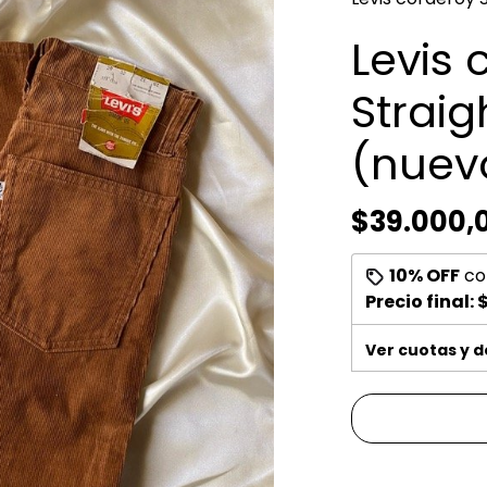
Levis 
Straig
(nuev
$39.000,
10% OFF
co
Precio final:
$
Ver cuotas y 