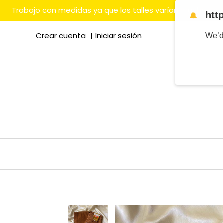
Trabajo con medidas ya que los talles varían mucho en
htt
🔔
Crear cuenta
Iniciar sesión
We’d