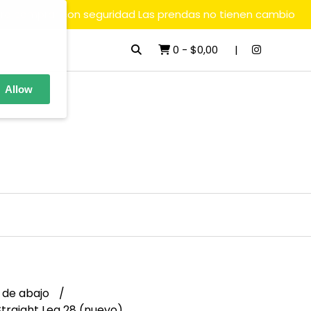
ara comprar con seguridad Las prendas no tienen cambio
0
-
$0,00
Allow
 de abajo
Straight Leg 28 (nuevo)