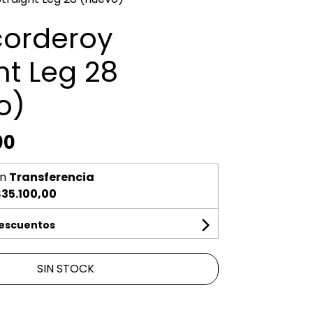
corderoy
ht Leg 28
o)
00
n
Transferencia
35.100,00
descuentos
SIN STOCK