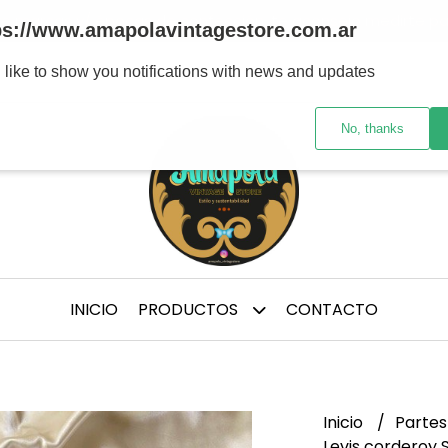
tre marcas y/ épocas de confección, te aconsejo medirte p
ps://www.amapolavintagestore.com.ar
 like to show you notifications with news and updates
No, thanks
INICIO
PRODUCTOS
CONTACTO
Inicio
Partes
Levis corderoy 