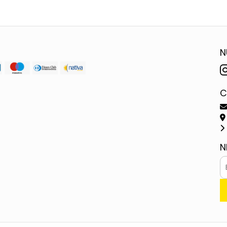
N
C
N