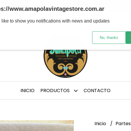
tre marcas y/ épocas de confección, te aconsejo medirte p
ps://www.amapolavintagestore.com.ar
 like to show you notifications with news and updates
No, thanks
INICIO
PRODUCTOS
CONTACTO
Inicio
Partes