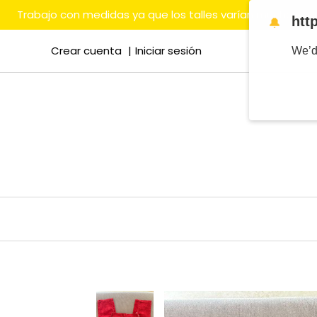
Trabajo con medidas ya que los talles varían mucho en
htt
🔔
Crear cuenta
Iniciar sesión
We’d