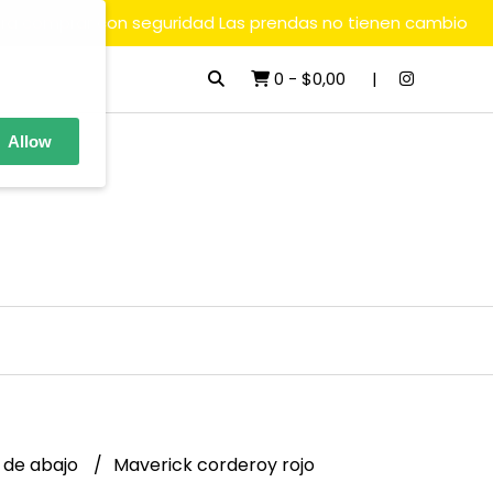
ara comprar con seguridad Las prendas no tienen cambio
0
-
$0,00
Allow
 de abajo
Maverick corderoy rojo