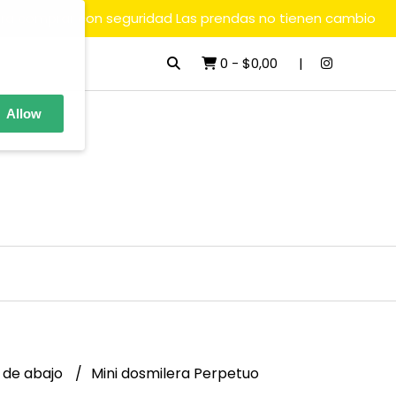
ara comprar con seguridad Las prendas no tienen cambio
0
-
$0,00
Allow
 de abajo
Mini dosmilera Perpetuo