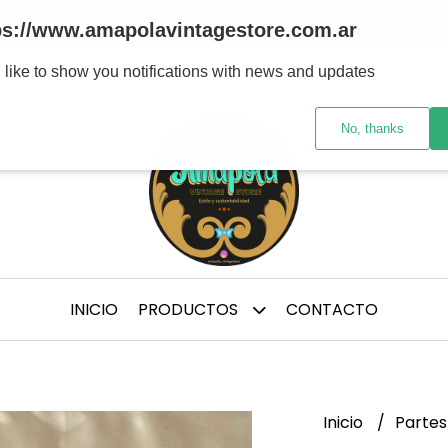
tre marcas y/ épocas de confección, te aconsejo medirte p
ps://www.amapolavintagestore.com.ar
 like to show you notifications with news and updates
No, thanks
INICIO
PRODUCTOS
CONTACTO
Inicio
Partes