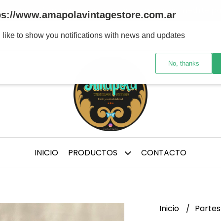
tre marcas y/ épocas de confección, te aconsejo medirte p
ps://www.amapolavintagestore.com.ar
 like to show you notifications with news and updates
No, thanks
INICIO
PRODUCTOS
CONTACTO
Inicio
Partes