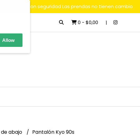
ara comprar con seguridad Las prendas no tienen cambio
0
-
$0,00
Allow
 de abajo
Pantalón Kyo 90s