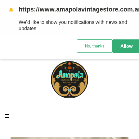
Trabajo con medidas ya que los talles varían mucho
https://www.amapolavintagestore.com.a
🔔
entre marcas y/ épocas de confección, te aconsejo
medirte para comprar con seguridad Las prendas no
We’d like to show you notifications with news and
tienen cambio
updates
0
-
$0,00
Allow
No, thanks