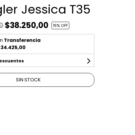
ler Jessica T35
$38.250,00
0
15
% OFF
n
Transferencia
34.425,00
descuentos
SIN STOCK