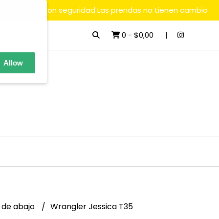
ara comprar con seguridad Las prendas no tienen cambio
0
-
$0,00
Allow
 de abajo
Wrangler Jessica T35