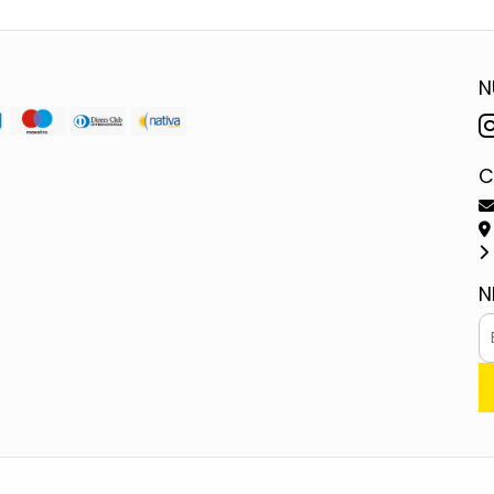
N
C
N