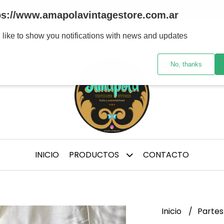
tre marcas y/ épocas de confección, te aconsejo medirte p
ps://www.amapolavintagestore.com.ar
 like to show you notifications with news and updates
No, thanks
INICIO
PRODUCTOS
CONTACTO
Inicio
Partes