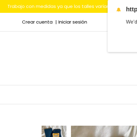
Trabajo con medidas ya que los talles varían mucho en
htt
🔔
Crear cuenta
Iniciar sesión
We’d