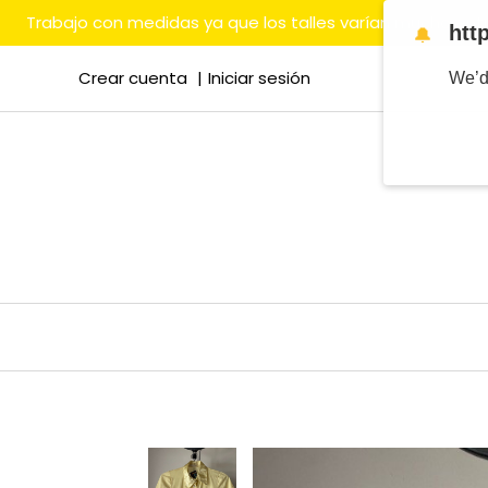
Trabajo con medidas ya que los talles varían mucho en
htt
🔔
Crear cuenta
Iniciar sesión
We’d