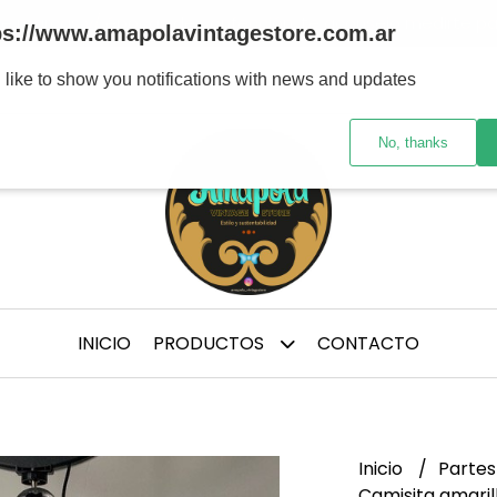
tre marcas y/ épocas de confección, te aconsejo medirte p
ps://www.amapolavintagestore.com.ar
 like to show you notifications with news and updates
No, thanks
INICIO
PRODUCTOS
CONTACTO
Inicio
Partes
Camisita amaril