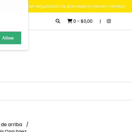
ara comprar con seguridad Las prendas no tienen cambio
0
-
$0,00
Allow
 de arriba
la Ona Saez