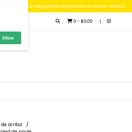
ara comprar con seguridad Las prendas no tienen cambio
0
-
$0,00
Allow
 de arriba
pied de poule