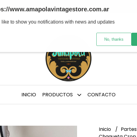
tre marcas y/ épocas de confección, te aconsejo medirte p
ps://www.amapolavintagestore.com.ar
 like to show you notifications with news and updates
No, thanks
INICIO
PRODUCTOS
CONTACTO
Inicio
Partes
Chaqueta Crop 