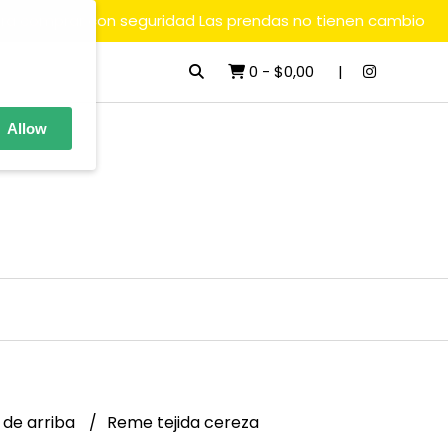
ara comprar con seguridad Las prendas no tienen cambio
0
-
$0,00
Allow
 de arriba
Reme tejida cereza