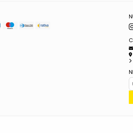
N
C
N