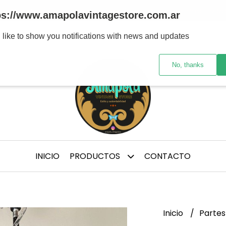
tre marcas y/ épocas de confección, te aconsejo medirte p
ps://www.amapolavintagestore.com.ar
 like to show you notifications with news and updates
No, thanks
INICIO
PRODUCTOS
CONTACTO
Inicio
Partes