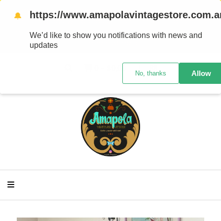
Trabajo con medidas ya que los talles varían mucho
https://www.amapolavintagestore.com.a
🔔
entre marcas y/ épocas de confección, te aconsejo
medirte para comprar con seguridad Las prendas no
We’d like to show you notifications with news and
tienen cambio
updates
0
-
$0,00
Allow
No, thanks