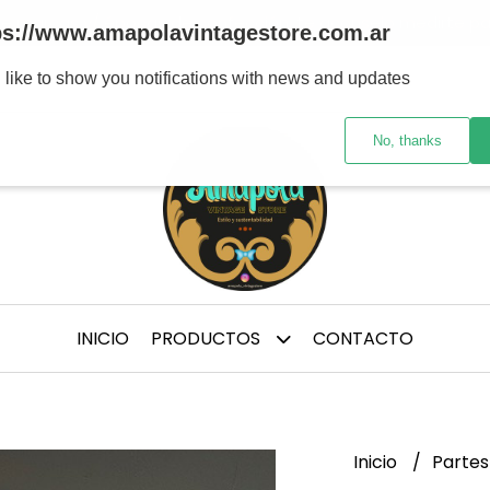
tre marcas y/ épocas de confección, te aconsejo medirte p
ps://www.amapolavintagestore.com.ar
 like to show you notifications with news and updates
No, thanks
INICIO
PRODUCTOS
CONTACTO
Inicio
Partes