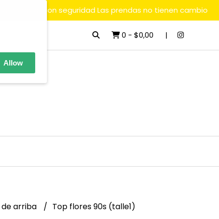
ara comprar con seguridad Las prendas no tienen cambio
0
-
$0,00
Allow
 de arriba
Top flores 90s (talle1)