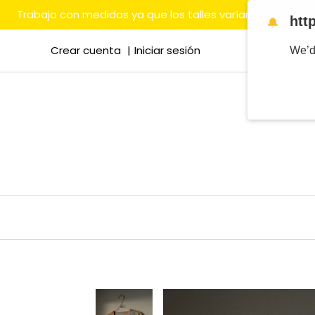
Trabajo con medidas ya que los talles varían mucho en
htt
🔔
Crear cuenta
Iniciar sesión
We’d