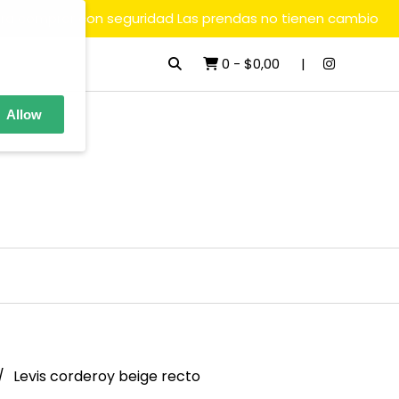
ara comprar con seguridad Las prendas no tienen cambio
0
-
$0,00
Allow
Levis corderoy beige recto