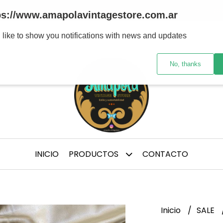
tre marcas y/ épocas de confección, te aconsejo medirte p
ps://www.amapolavintagestore.com.ar
 like to show you notifications with news and updates
No, thanks
INICIO
PRODUCTOS
CONTACTO
Inicio
SALE