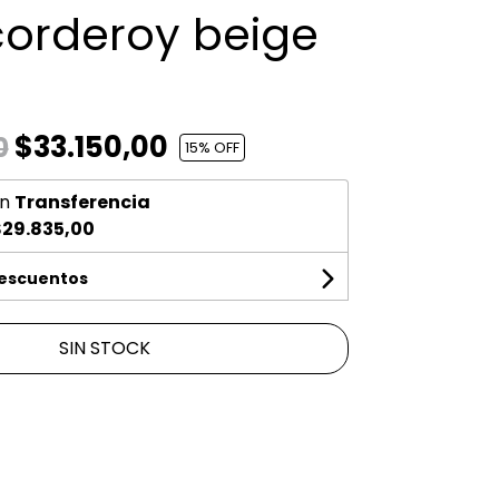
corderoy beige
$33.150,00
0
15
% OFF
n
Transferencia
29.835,00
descuentos
SIN STOCK