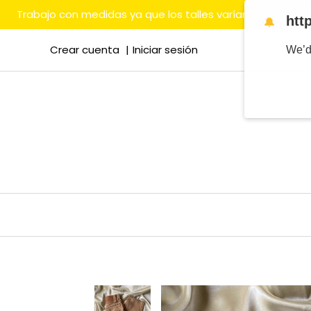
Trabajo con medidas ya que los talles varían mucho en
htt
🔔
Crear cuenta
Iniciar sesión
We’d