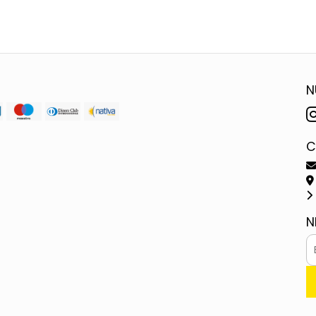
N
C
N