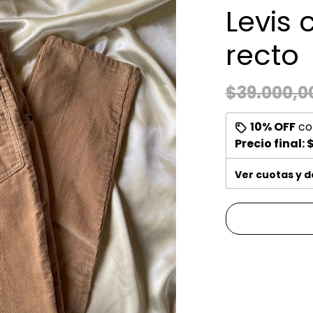
Levis 
recto
$39.000,0
10% OFF
co
Precio final:
$
Ver cuotas y 